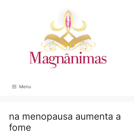
Pular
para
o
conteúdo
Menu
na menopausa aumenta a
fome