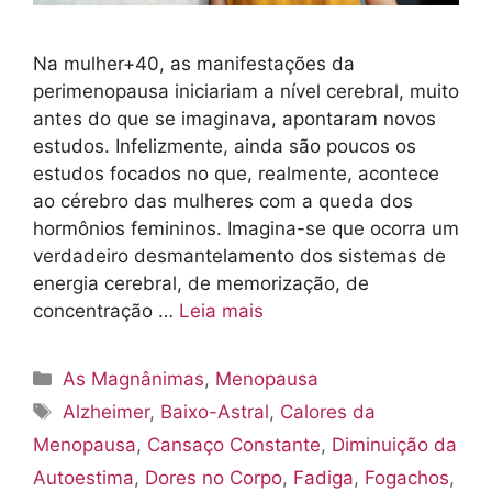
Na mulher+40, as manifestações da
perimenopausa iniciariam a nível cerebral, muito
antes do que se imaginava, apontaram novos
estudos. Infelizmente, ainda são poucos os
estudos focados no que, realmente, acontece
ao cérebro das mulheres com a queda dos
hormônios femininos. Imagina-se que ocorra um
verdadeiro desmantelamento dos sistemas de
energia cerebral, de memorização, de
concentração …
Leia mais
Categorias
As Magnânimas
,
Menopausa
Tags
Alzheimer
,
Baixo-Astral
,
Calores da
Menopausa
,
Cansaço Constante
,
Diminuição da
Autoestima
,
Dores no Corpo
,
Fadiga
,
Fogachos
,