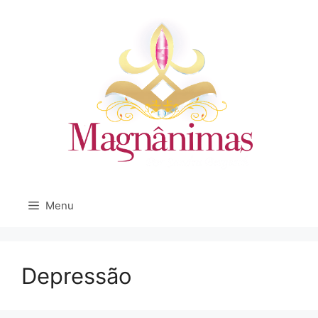
Pular
para
o
conteúdo
Menu
Depressão