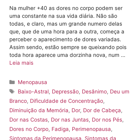
Na mulher +40 as dores no corpo podem ser
uma constante na sua vida diária. Não são
todas, e claro, mas um grande numero delas
que, que de uma hora para a outra, começa a
perceber o aparecimento de dores variadas.
Assim sendo, estão sempre se queixando pois
toda hora aparece uma dorzinha nova, num …
Leia mais
Categorias
Menopausa
Tags
Baixo-Astral
,
Depressão
,
Desânimo
,
Deu um
Branco
,
Dificuldade de Concentração
,
Diminuição da Memória
,
Dor
,
Dor de Cabeça
,
Dor nas Costas
,
Dor nas Juntas
,
Dor nos Pés
,
Dores no Corpo
,
Fadiga
,
Perimenopausa
,
Sintomas da Perimenopausa
,
Sintomas da