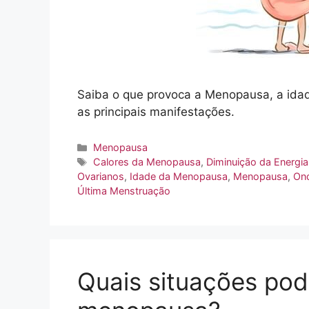
Saiba o que provoca a Menopausa, a idad
as principais manifestações.
Categorias
Menopausa
Tags
Calores da Menopausa
,
Diminuição da Energia
Ovarianos
,
Idade da Menopausa
,
Menopausa
,
Ond
Última Menstruação
Quais situações pod