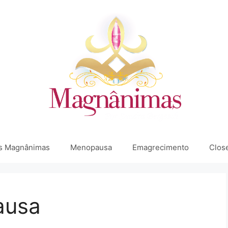
s Magnânimas
Menopausa
Emagrecimento
Clos
ausa