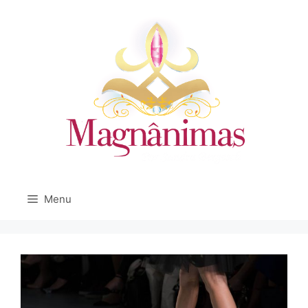
Pular
para
o
conteúdo
Menu