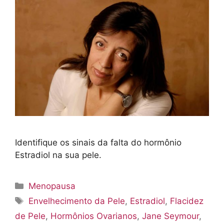
Identifique os sinais da falta do hormônio
Estradiol na sua pele.
Categorias
Menopausa
Tags
Envelhecimento da Pele
,
Estradiol
,
Flacidez
de Pele
,
Hormônios Ovarianos
,
Jane Seymour
,