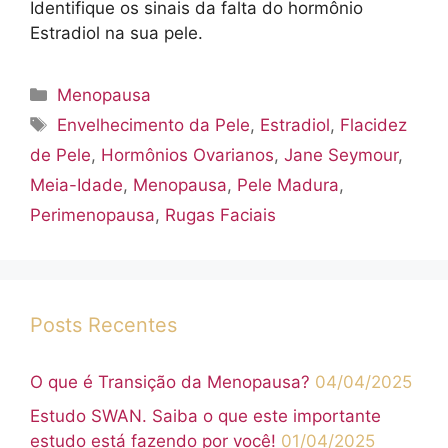
Identifique os sinais da falta do hormônio
Estradiol na sua pele.
Categorias
Menopausa
Tags
Envelhecimento da Pele
,
Estradiol
,
Flacidez
de Pele
,
Hormônios Ovarianos
,
Jane Seymour
,
Meia-Idade
,
Menopausa
,
Pele Madura
,
Perimenopausa
,
Rugas Faciais
Posts Recentes
O que é Transição da Menopausa?
04/04/2025
Estudo SWAN. Saiba o que este importante
estudo está fazendo por você!
01/04/2025