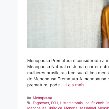
Menopausa Prematura é considerada a m
Menopausa Natural costuma ocorrer entre
mulheres brasileiras tem sua última men
de Menopausa Prematura A menopausa 
prematura, pode …
Leia mais
Categorias
Menopausa
Tags
Fogachos
,
FSH
,
Histerectomia
,
Insuficiência 
Menopausa Cirúrgica
,
Menopausa Natural
,
Menop