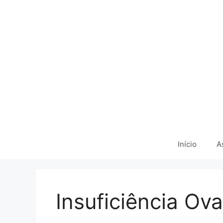
Pular
para
o
conteúdo
Início
A
Insuficiência Ov