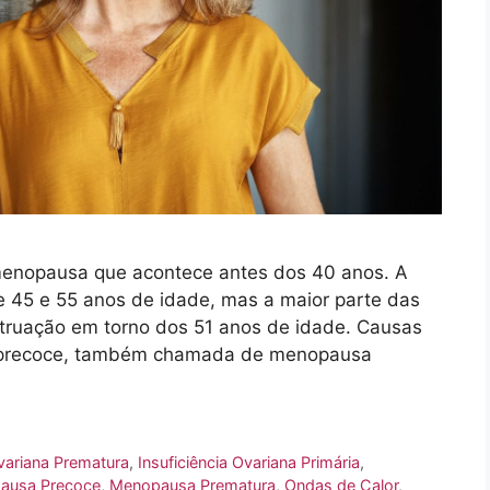
enopausa que acontece antes dos 40 anos. A
 45 e 55 anos de idade, mas a maior parte das
struação em torno dos 51 anos de idade. Causas
precoce, também chamada de menopausa
Ovariana Prematura
,
Insuficiência Ovariana Primária
,
ausa Precoce
,
Menopausa Prematura
,
Ondas de Calor
,