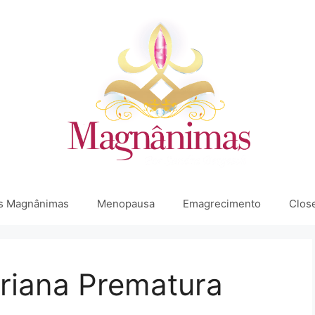
s Magnânimas
Menopausa
Emagrecimento
Clos
ariana Prematura